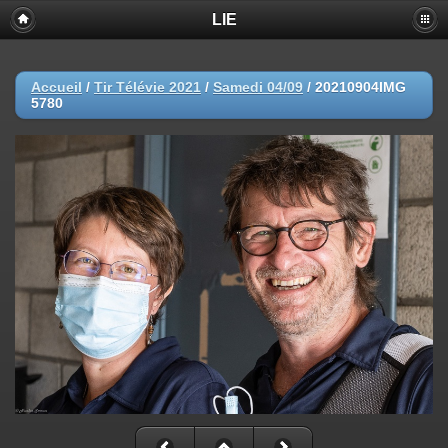
LIE
Accueil
/
Tir Télévie 2021
/
Samedi 04/09
/
20210904IMG
5780