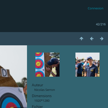
Connexion
42/216
Auteur
Nicolas Serron
Dimensions
1920*1280
Fichier