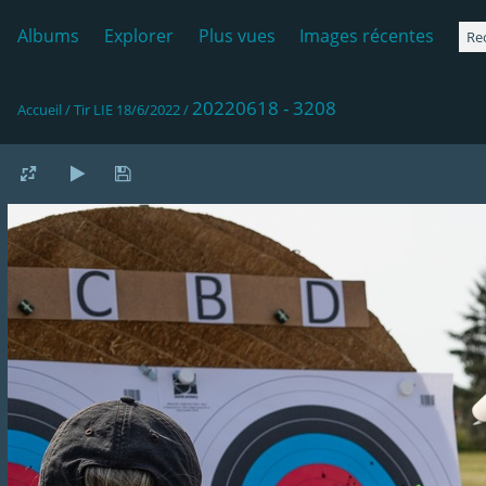
Albums
Explorer
Plus vues
Images récentes
20220618 - 3208
Accueil
/
Tir LIE 18/6/2022
/