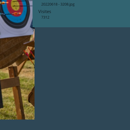
20220618 - 3208.jpg
Visites
7312