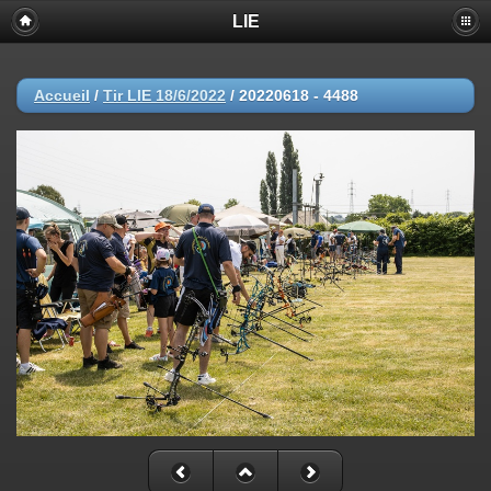
LIE
Accueil
/
Tir LIE 18/6/2022
/
20220618 - 4488