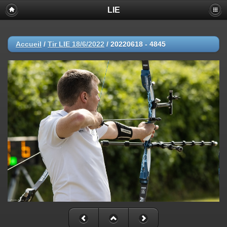
LIE
Accueil
/
Tir LIE 18/6/2022
/
20220618 - 4845