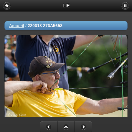
LIE
Accueil
/
220618 276A5658