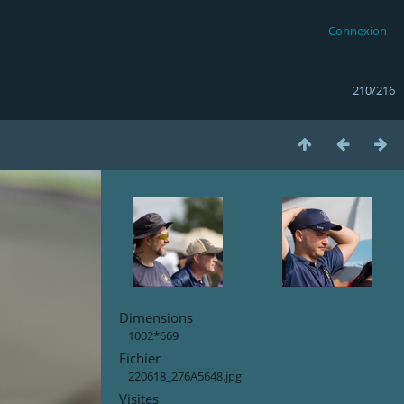
Connexion
210/216
Dimensions
1002*669
Fichier
220618_276A5648.jpg
Visites