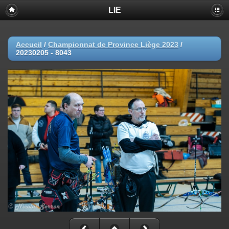
LIE
Accueil
/
Championnat de Province Liège 2023
/
20230205 - 8043