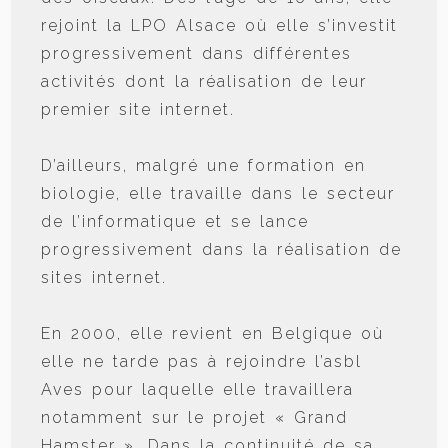
rejoint la LPO Alsace où elle s’investit
progressivement dans différentes
activités dont la réalisation de leur
premier site internet.
D’ailleurs, malgré une formation en
biologie, elle travaille dans le secteur
de l’informatique et se lance
progressivement dans la réalisation de
sites internet.
En 2000, elle revient en Belgique où
elle ne tarde pas à rejoindre l’asbl
Aves pour laquelle elle travaillera
notamment sur le projet « Grand
Hamster ». Dans la continuité de sa