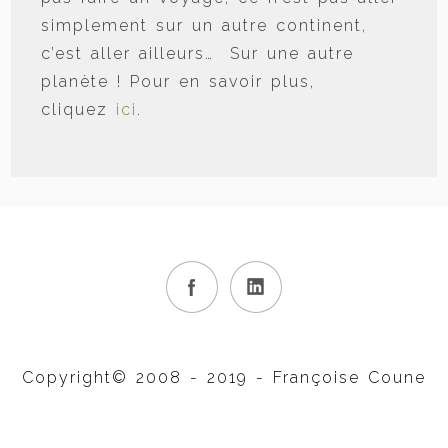
simplement sur un autre continent,
c’est aller ailleurs… Sur une autre
planète ! Pour en savoir plus,
cliquez
ici
.
Copyright© 2008 - 2019 - Françoise Coune