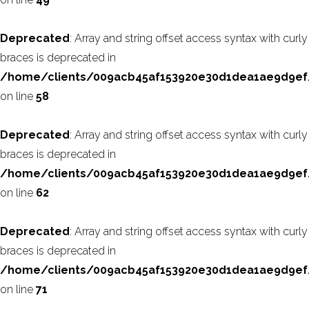
Deprecated
: Array and string offset access syntax with curly
braces is deprecated in
/home/clients/009acb45af153920e30d1dea1ae9d9ef/
on line
58
Deprecated
: Array and string offset access syntax with curly
braces is deprecated in
/home/clients/009acb45af153920e30d1dea1ae9d9ef/
on line
62
Deprecated
: Array and string offset access syntax with curly
braces is deprecated in
/home/clients/009acb45af153920e30d1dea1ae9d9ef/
on line
71