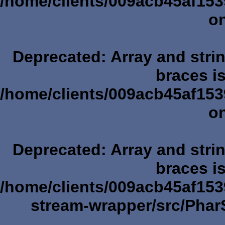
/home/clients/009acb45af153
on
Deprecated
: Array and stri
braces i
/home/clients/009acb45af1539
on
Deprecated
: Array and stri
braces i
/home/clients/009acb45af153
stream-wrapper/src/Pha