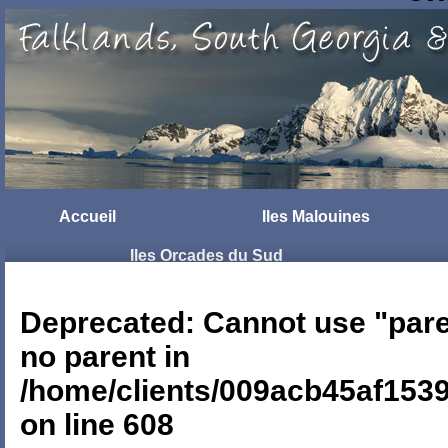
Accueil
Iles Malouines
Iles Orcades du Sud
Voyage
Liens
Deprecated
: Cannot use "par
no parent in
/home/clients/009acb45af1539
on line
608